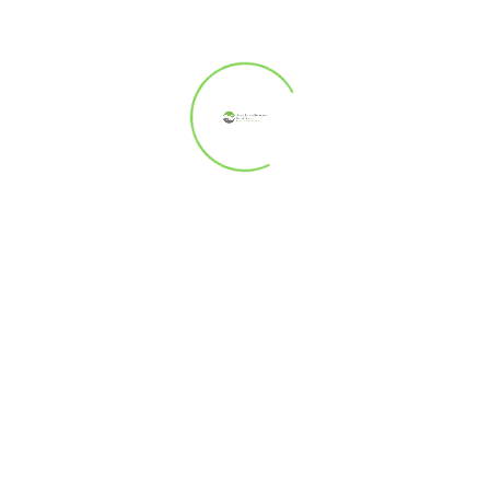
Album photos
Album vidéos
L'Association en action!
Voyez comment toute la grande famille de
l'ABCB se met en action quotidiennement afin
de réaliser, un projet à la fois, la mission initiale
de l’Association !