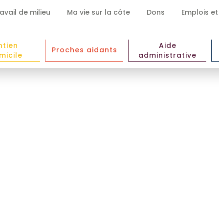
avail de milieu
Ma vie sur la côte
Dons
Emplois et
ntien
Aide
Proches aidants
micile
administrative